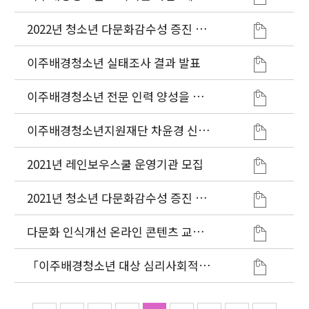
보우스쿨' 위탁 기관 모집 실시
2022년 청소년 다문화감수성 증진 프
로그램(다가감) 운영기관 모집
이주배경청소년 실태조사 결과 발표
이주배경청소년 전문 인력 양성을 위
한 예비 청소년지도자 다문화역량강화
교육과정 운영, 대학과 MOU 체결
이주배경청소년지원재단 차윤경 신임
이사장 취임
2021년 레인보우스쿨 운영기관 모집
2021년 청소년 다문화감수성 증진 프
로그램(다가감) 운영기관 모집
다문화 인식개선 온라인 콘텐츠 교육
자료 제작 및 보급
「이주배경청소년 대상 심리사회적응
척도」4개 언어로 연구개발