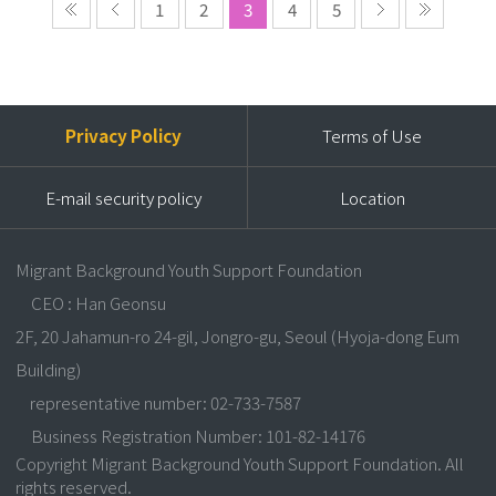
1
2
3
4
5
Privacy Policy
Terms of Use
E-mail security policy
Location
Migrant Background Youth Support Foundation
CEO : Han Geonsu
2F, 20 Jahamun-ro 24-gil, Jongro-gu, Seoul (Hyoja-dong Eum
Building)
representative number: 02-733-7587
Business Registration Number: 101-82-14176
Copyright Migrant Background Youth Support Foundation. All
rights reserved.