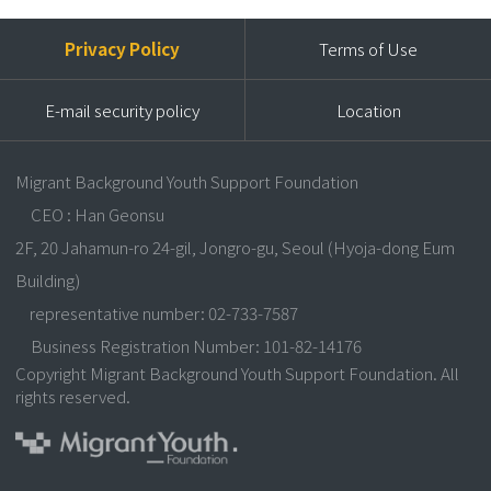
Privacy Policy
Terms of Use
E-mail security policy
Location
Migrant Background Youth Support Foundation
CEO : Han Geonsu
2F, 20 Jahamun-ro 24-gil, Jongro-gu, Seoul (Hyoja-dong Eum
Building)
representative number: 02-733-7587
Business Registration Number: 101-82-14176
Copyright Migrant Background Youth Support Foundation. All
rights reserved.