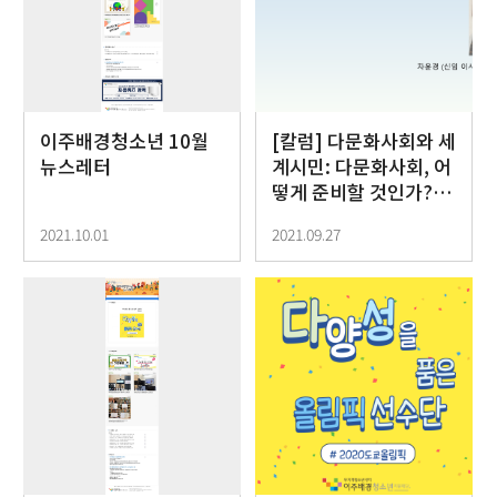
이주배경청소년 10월
[칼럼] 다문화사회와 세
뉴스레터
계시민: 다문화사회, 어
떻게 준비할 것인가?
(차윤경 신임 이사장 /
2021.10.01
2021.09.27
한양대 명예교수)