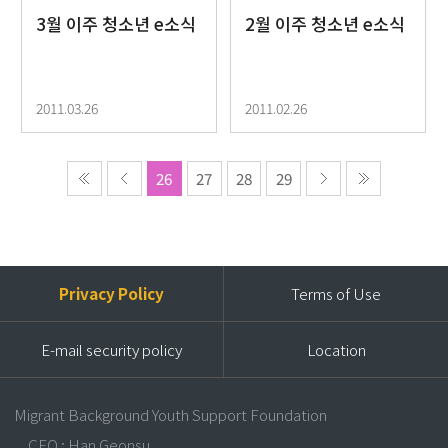
3월 이주 청소년 e소식
2월 이주 청소년 e소식
2011.03.26
2011.02.26
26
27
28
29
Privacy Policy
Terms of Use
E-mail security policy
Location
Migrant Background Youth Support Foundation
CEO : Han Geonsu