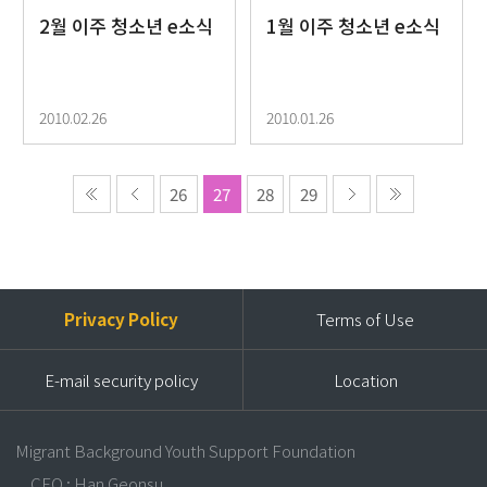
2월 이주 청소년 e소식
1월 이주 청소년 e소식
2010.02.26
2010.01.26
26
27
28
29
Privacy Policy
Terms of Use
E-mail security policy
Location
Migrant Background Youth Support Foundation
CEO : Han Geonsu