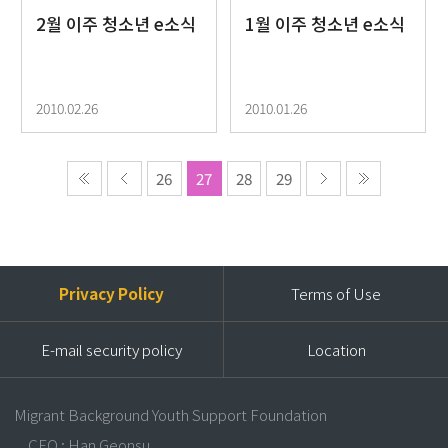
2월 이주 청소년 e소식
1월 이주 청소년 e소식
2010.02.26
2010.01.26
26
27
28
29
Privacy Policy
Terms of Use
E-mail security policy
Location
Migrant Background Youth Support Foundation
CEO : Han Geonsu