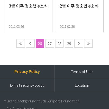
3월 이주 청소년 e소식
2월 이주 청소년 e소식
2011.03.26
2011.02.26
26
27
28
29
Privacy Policy
Terms of Use
E-mail security policy
Location
Migrant Background Youth Support Foundation
CEO : Han Geonsu