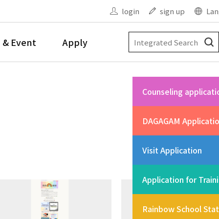
login
sign up
Lan
 & Event
Apply
Counseling applicati
DAGAGAM Applicati
Visit Application
Application for Train
Rainbow School Sta