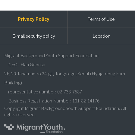
Privacy Policy
Terms of Use
E-mail security policy
Location
Migrant Background Youth Support Foundation
CEO : Han Geonsu
2F, 20 Jahamun-ro 24-gil, Jongro-gu, Seoul (Hyoja-dong Eum
Building)
representative number: 02-733-7587
Business Registration Number: 101-82-14176
Copyright Migrant Background Youth Support Foundation. All
rights reserved.