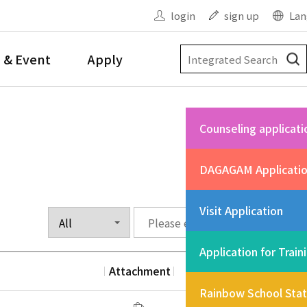
login
sign up
Lan
 & Event
Apply
Counseling applicati
DAGAGAM Applicati
Visit Application
Application for Train
Attachment
Date
Vi
Rainbow School Sta