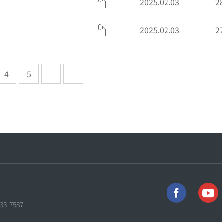
2025.02.03
2
2025.02.03
2
4
5
733-7587