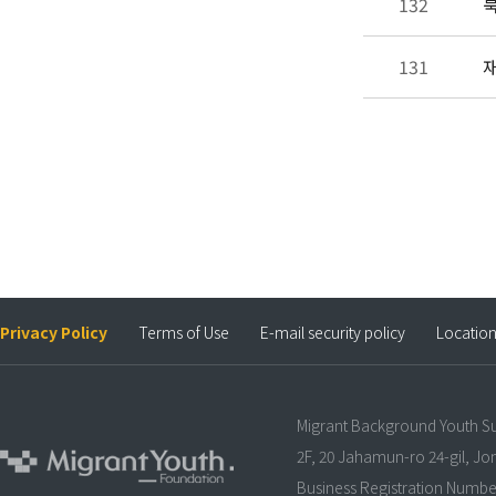
132
북
131
재
Privacy Policy
Terms of Use
E-mail security policy
Locatio
Migrant Background Youth S
2F, 20 Jahamun-ro 24-gil, J
Business Registration Numbe