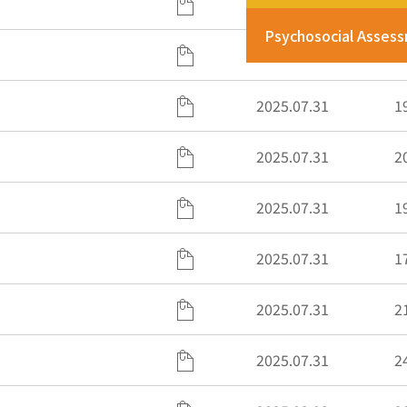
2025.07.31
2
Psychosocial Asses
2025.07.31
1
2025.07.31
1
2025.07.31
2
2025.07.31
1
2025.07.31
1
2025.07.31
2
2025.07.31
2