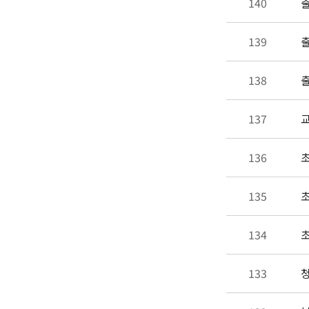
140
출
139
출
138
출
137
교
136
초
135
초
134
초
133
청