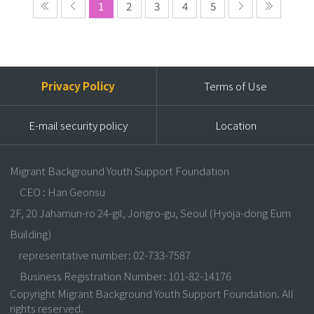
1
2
3
4
5
Privacy Policy
Terms of Use
E-mail security policy
Location
Migrant Background Youth Support Foundation
CEO : Han Geonsu
2F, 20 Jahamun-ro 24-gil, Jongro-gu, Seoul (Hyoja-dong Eum
Building)
representative number: 02-733-7587
Business Registration Number: 101-82-14176
Copyright Migrant Background Youth Support Foundation. All
rights reserved.