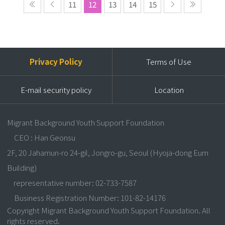
11
12
13
14
15
Privacy Policy
Terms of Use
E-mail security policy
Location
Migrant Background Youth Support Foundation
CEO : Han Geonsu
2F, 20 Jahamun-ro 24-gil, Jongro-gu, Seoul (Hyoja-dong Eum
Building)
representative number: 02-733-7587
Business Registration Number: 101-82-14176
Copyright Migrant Background Youth Support Foundation. All
rights reserved.