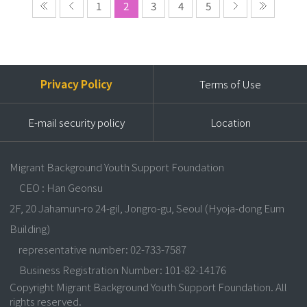
1
2
3
4
5
Privacy Policy
Terms of Use
E-mail security policy
Location
Migrant Background Youth Support Foundation
CEO : Han Geonsu
2F, 20 Jahamun-ro 24-gil, Jongro-gu, Seoul (Hyoja-dong Eum
Building)
representative number: 02-733-7587
Business Registration Number: 101-82-14176
Copyright Migrant Background Youth Support Foundation. All
rights reserved.