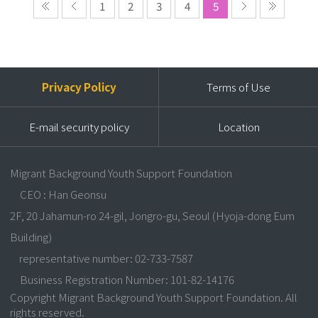
1
2
3
4
5
Privacy Policy
Terms of Use
E-mail security policy
Location
Migrant Background Youth Support Foundation
CEO : Han Geonsu
2F, 20 Jahamun-ro 24-gil, Jongro-gu, Seoul (Hyoja-dong Eum
Building)
representative number: 02-733-7587
Business Registration Number: 101-82-14176
Copyright Migrant Background Youth Support Foundation. All
rights reserved.