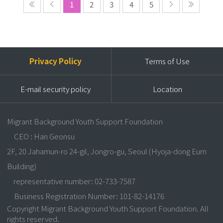
1
2
3
4
5
Privacy Policy
Terms of Use
E-mail security policy
Location
Migrant Background Youth Support Foundation
CEO : Han Geonsu
2F, 20 Jahamun-ro 24-gil, Jongro-gu, Seoul (Hyoja-dong Eum
Building)
representative number: 02-733-7587
Business Registration Number: 101-82-14176
Copyright Migrant Background Youth Support Foundation. All
rights reserved.