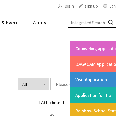
login
sign up
Lan
 & Event
Apply
Counseling applicati
DAGAGAM Applicati
Visit Application
Application for Train
Attachment
Date
Vi
Rainbow School Sta