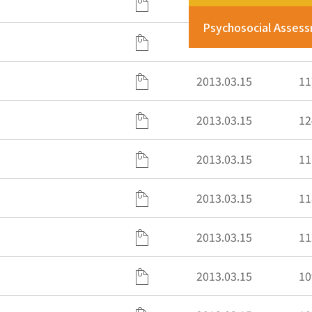
2015.10.06
10
Psychosocial Asses
2013.03.15
13
2013.03.15
11
2013.03.15
12
2013.03.15
11
2013.03.15
11
2013.03.15
11
2013.03.15
10