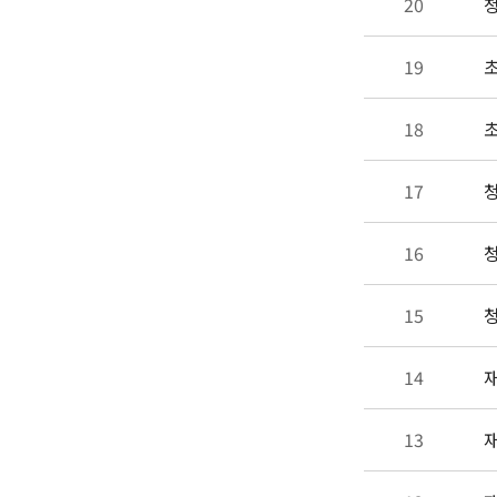
20
청
19
초
18
초
17
청
16
청
15
청
14
재
13
재