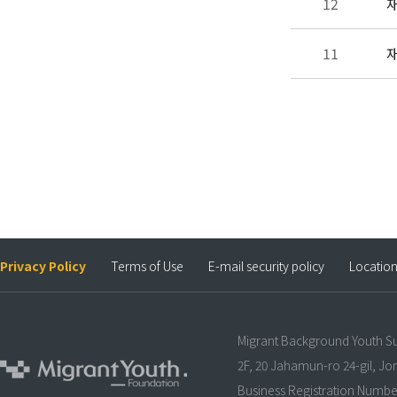
12
재
11
재
Privacy Policy
Terms of Use
E-mail security policy
Locatio
Migrant Background Youth S
2F, 20 Jahamun-ro 24-gil, J
Business Registration Numbe