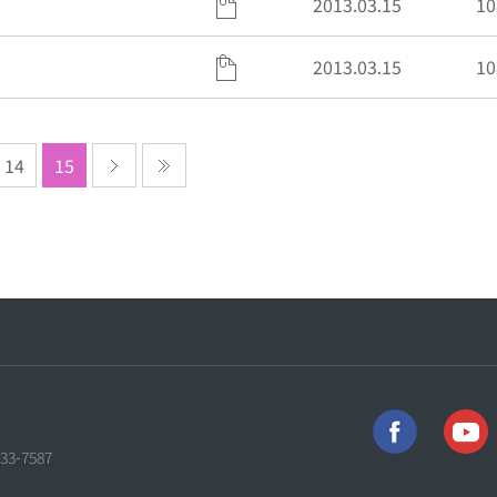
2013.03.15
10
2013.03.15
10
14
15
733-7587