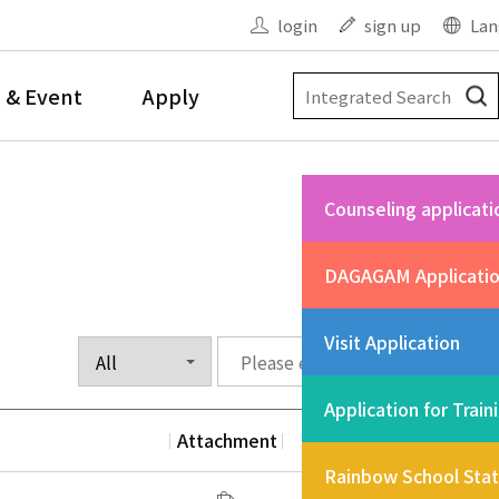
login
sign up
Lan
 & Event
Apply
Counseling applicati
DAGAGAM Applicati
Visit Application
Application for Train
Attachment
Date
Vi
Rainbow School Sta