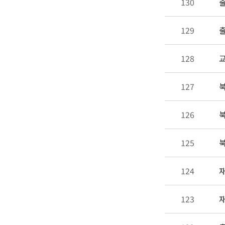
130
출
129
출
128
교
127
북
126
북
125
북
124
재
123
재