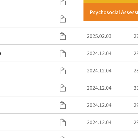
2025.02.03
2
Psychosocial Asses
2025.02.03
2
2025.02.03
2
)
2024.12.04
2
2024.12.04
2
2024.12.04
3
2024.12.04
2
2024.12.04
2