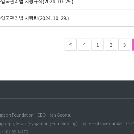
입국관리법 시행규칙(2024. 10. 29.)
입국관리법 시행령(2024. 10. 29.)
1
2
3
n
upport Foundation
CEO : Han Geonsu
ongro-gu, Seoul (Hyoja-dong Eum Building)
representative number: 02-
r: 101-82-14176