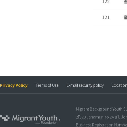
122
출
121
출
Privacy Policy
Terms of Use
E-mail security policy
Locatio
Migrant Background Youth S
2F, 20 Jahamun-ro 24-gil, J
Business Registration Numbe