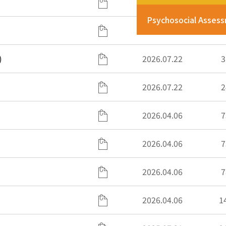
2026.07.27
2
Psychosocial Asses
2026.07.27
1
)
2026.07.22
3
2026.07.22
2
2026.04.06
7
2026.04.06
7
2026.04.06
7
2026.04.06
1