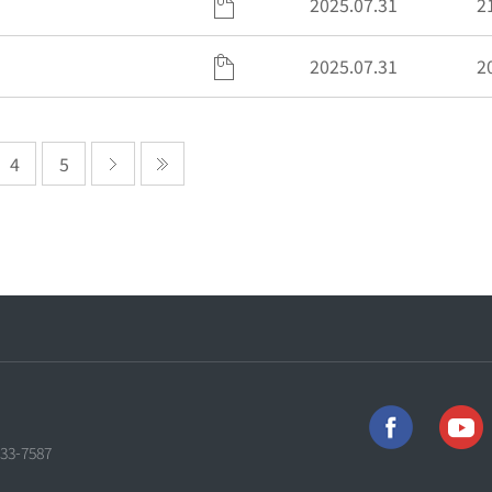
2025.07.31
2
2025.07.31
2
4
5
733-7587