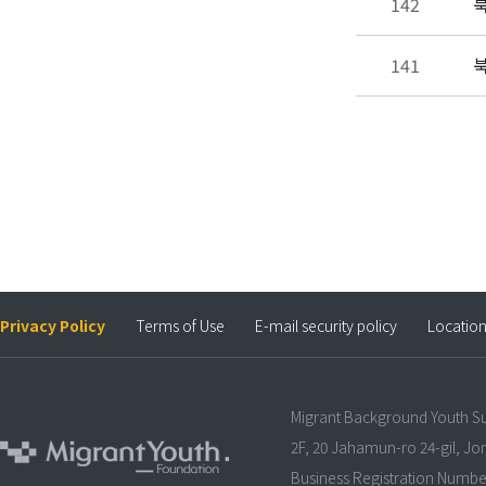
142
북
141
북
Privacy Policy
Terms of Use
E-mail security policy
Locatio
Migrant Background Youth S
2F, 20 Jahamun-ro 24-gil, J
Business Registration Numbe