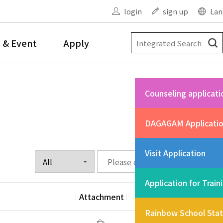
login
sign up
Lan
 & Event
Apply
Counseling applicati
DAGAGAM Applicati
Visit Application
Application for Train
Attachment
Date
Vi
Rainbow School Sta