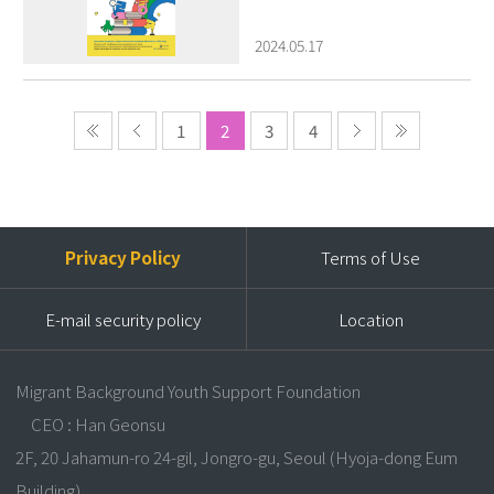
2024.05.17
1
2
3
4
Privacy Policy
Terms of Use
E-mail security policy
Location
Migrant Background Youth Support Foundation
CEO : Han Geonsu
2F, 20 Jahamun-ro 24-gil, Jongro-gu, Seoul (Hyoja-dong Eum
Building)