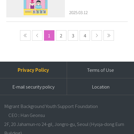
2025.03.12
1
2
3
4
Privacy Policy
Terms of Use
E-mail security policy
Location
Migrant Background Youth Support Foundation
CEO : Han Geonsu
2F, 20 Jahamun-ro 24-gil, Jongro-gu, Seoul (Hyoja-dong Eum
Building)