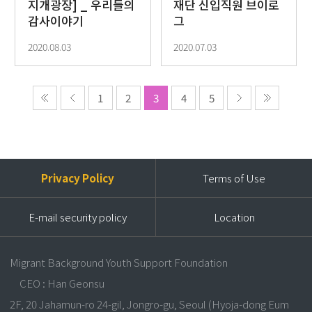
지개광장] _ 우리들의
재단 신입직원 브이로
감사이야기
그
2020.08.03
2020.07.03
1
2
3
4
5
Privacy Policy
Terms of Use
E-mail security policy
Location
Migrant Background Youth Support Foundation
CEO : Han Geonsu
2F, 20 Jahamun-ro 24-gil, Jongro-gu, Seoul (Hyoja-dong Eum