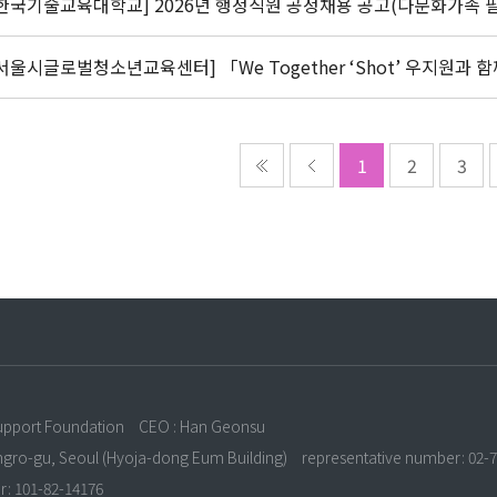
[한국기술교육대학교] 2026년 행정직원 공정채용 공고(다문화가족 
점 부여)
서울시글로벌청소년교육센터] 「We Together ‘Shot’ 우지원과
참여자 모집
1
2
3
n
upport Foundation
CEO : Han Geonsu
ongro-gu, Seoul (Hyoja-dong Eum Building)
representative number: 02-
r: 101-82-14176