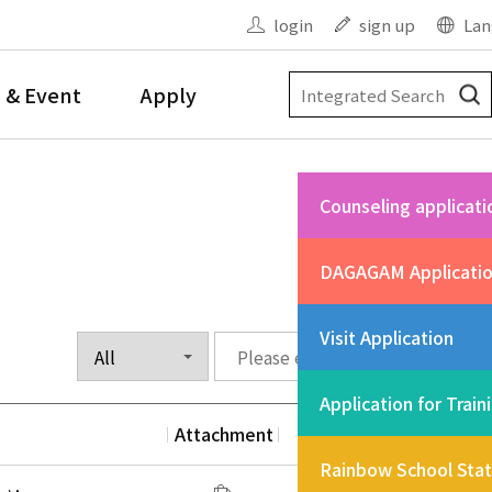
login
sign up
Lan
 & Event
Apply
Counseling applicati
DAGAGAM Applicati
Visit Application
Application for Train
Attachment
Date
Vi
Rainbow School Sta