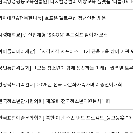
한국양성평등교육진흥원] 디지털성범죄 예방교육 플랫폼 ‘디클(Dicle
[기아대책&행복한나눔] 호프온 펠로우십 청년인턴 채용
[서경대학교] 실전인재형 'SK-ON' 부트캠프 참여자 모집
[아이들과미래재단] 「사각사각 서포터즈」1기 금융교육 참여 기관 
[국민통합위원회] 「모든 청소년이 함께 성장하는 미래」 권역별 토
[경상북도가족센터] 2026년 전국 다문화가족자녀 이중언어대회
[한국청소년단체협의회] 제28회 전국청소년자원봉사대회
[한국표현예술문화협회] 북한 이탈 주민 밴드 프로젝트_동고동樂 "