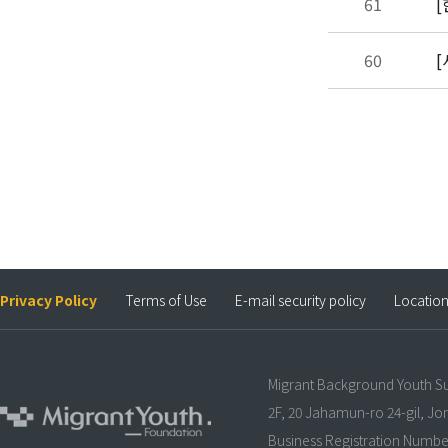
61
가
60
[
Privacy Policy
Terms of Use
E-mail security policy
Locatio
Migrant Background Youth S
2F, 20 Jahamun-ro 24-gil, J
Business Registration Numbe