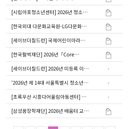
그램 참가자 모집
[시립마포청소년센터] 2026년 청소년
방과후아카데미 신규 다문화청소년 모
집
[한국외대 다문화교육원-LG다문화학
교] 제11회 이중언어능력인증시험 안
내
[세이브더칠드런] 국제어린이마라톤
이주배경(다문화) 아동 및 가족 초청
(단체별 지원)
[한국펄벅재단] 2026년「Core
People-Future Dream」 장학생 모
집
[세이브더칠드런] 2026년 미등록 이주
-
아동의 건강한 성장 지원 사업
'2026년 제 14대 서울특별시 청소년참
-
여위원회' 참여위원 모집
[초록우산 시흥다어울림아동센터] 이
-
주배경아동 권리증진을 위한 인식개선
캠페인
[삼성꿈장학재단] 2026년 배움터 교육
지원사업 공모 ~11/5