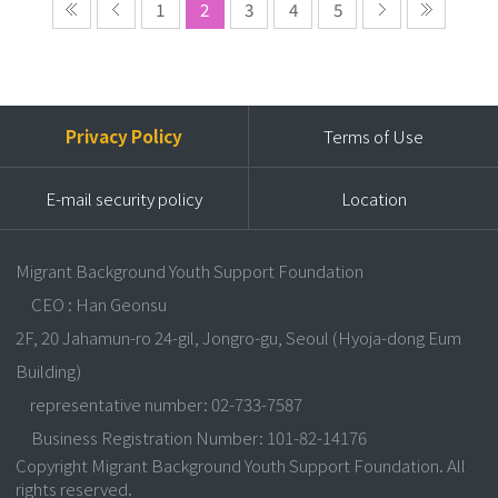
1
2
3
4
5
Privacy Policy
Terms of Use
E-mail security policy
Location
Migrant Background Youth Support Foundation
CEO : Han Geonsu
2F, 20 Jahamun-ro 24-gil, Jongro-gu, Seoul (Hyoja-dong Eum
Building)
representative number: 02-733-7587
Business Registration Number: 101-82-14176
Copyright Migrant Background Youth Support Foundation. All
rights reserved.