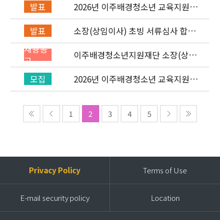
2026년 이주배경청소년 교육지원사
발표
업 레인보우스쿨 개설기관 선정 결과
소장(상임이사) 초빙 서류심사 합격
발표
자 발표 및 면접 심사 안내
채용공
이주배경청소년지원재단 소장(상임
고
이사) 초빙 공고
2026년 이주배경청소년 교육지원사
모집
업 ‘레인보우스쿨’ 개설기관 신청 공
고
1
2
3
4
5
Privacy Policy
Terms of Use
E-mail security policy
Location