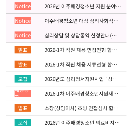
2026년 이주배경청소년 지원 분야
Notice
종사자 역량강화 교육 일정 안내
이주배경청소년 대상 심리사회적응
Notice
검사 연수동영상 개편 안내
심리상담 및 상담통역 신청안내(의뢰
Notice
서첨부)
2026-1차 직원 채용 면접전형 합격
발표
자 발표 및 적격심사 안내
2026-1차 직원 채용 서류전형 합격
발표
자 발표 및 면접전형 안내
2026년도 심리정서지원사업 "상담
모집
통역지원사(중국어, 베트남어, 러시
채용공
아어어, 몽골어)" 선발 공고
2026-1차 이주배경청소년지원재단
고
직원(기획운영실/사업운영부) 채용
공고 (~3/22)
소장(상임이사) 초빙 면접심사 합격
발표
자 발표
2026년 이주배경청소년 의료비지원
모집
사업 안내(사업 마감)