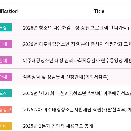
ification
Title
2026년 청소년 다문화감수성 증진 프로그램 「다가감
모집
2026년 이주배경청소년 지원 분야 종사자 역량강화 교
안내
이주배경청소년 대상 심리사회적응검사 연수동영상 개
안내
심리상담 및 상담통역 신청안내(의뢰서첨부)
안내
2025년 '제21회 대한민국청소년 박람회' 이주배경청
모집
부스 자원봉사자 신청·접수
2025-2차 이주배경청소년지원재단 직원(개발협력부) 채용
용공고
2025년 1분기 친인척 채용규모 공개
기타