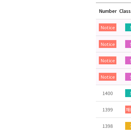
Number
Class
Notice
Notice
Notice
Notice
1400
1399
채
1398