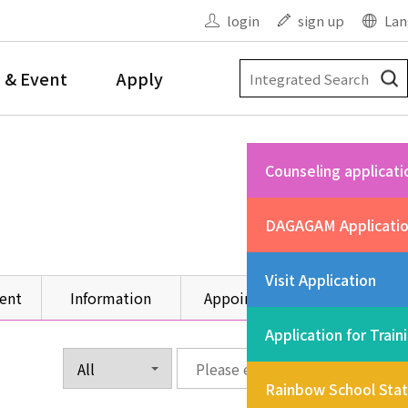
login
sign up
Lan
 & Event
Apply
Counseling applicati
DAGAGAM Applicati
Visit Application
ent
Information
Appointment
Other
Application for Train
Rainbow School Sta