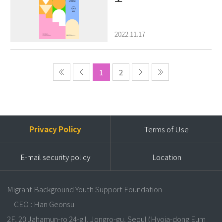
2022.11.17
1
2
Privacy Policy
Terms of Use
E-mail security policy
Location
Migrant Background Youth Support Foundation
CEO : Han Geonsu
2F, 20 Jahamun-ro 24-gil, Jongro-gu, Seoul (Hyoja-dong Eum