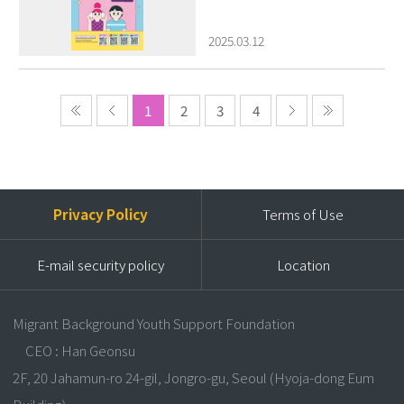
2025.03.12
1
2
3
4
Privacy Policy
Terms of Use
E-mail security policy
Location
Migrant Background Youth Support Foundation
CEO : Han Geonsu
2F, 20 Jahamun-ro 24-gil, Jongro-gu, Seoul (Hyoja-dong Eum
Building)