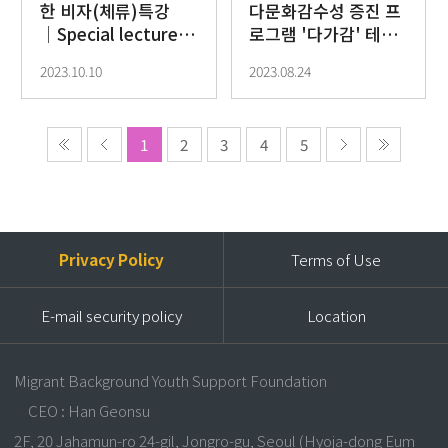
한 비자(체류)특강
다문화감수성 증진 프
│Special lectures
로그램 '다가감' 테마
on Korea VISA for
곡
2023.10.10
2023.08.24
Migrant Youths
1
2
3
4
5
Privacy Policy
Terms of Use
E-mail security policy
Location
Migrant Background Youth Support Foundation
CEO : Han Geonsu
2F, 20 Jahamun-ro 24-gil, Jongro-gu, Seoul (Hyoja-dong Eum