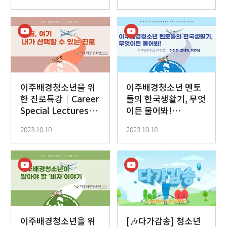
이주배경청소년을 위
이주배경청소년 멘토
한 진로특강│Career
들의 한국생활기, 무엇
Special Lectures
이든 물어봐!
for Migrant Youths
│Korean Life
2023.10.10
2023.10.10
History of Youth
Mentors from
Migrant
Backgrounds!
이주배경청소년을 위
[🎶다가감송] 청소년