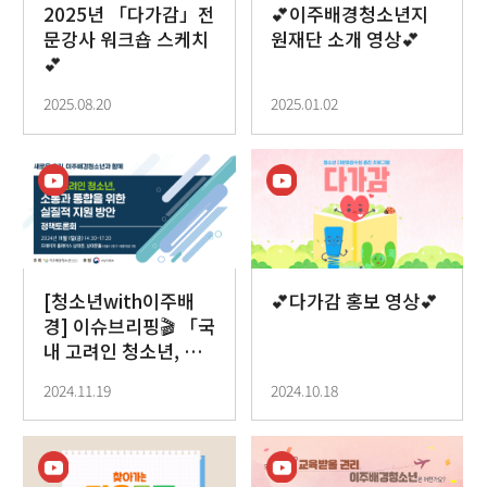
2025년 「다가감」전
💕이주배경청소년지
문강사 워크숍 스케치
원재단 소개 영상💕
💕
2025.08.20
2025.01.02
[청소년with이주배
💕다가감 홍보 영상💕
경] 이슈브리핑🎬 「국
내 고려인 청소년, 소
통과 통합을 위한 실질
2024.11.19
2024.10.18
적 지원 방안」정책토
론회