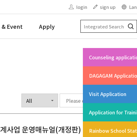
login
sign up
Lan
 & Event
Apply
Counseling applicati
DAGAGAM Applicati
Visit Application
Application for Train
계사업 운영매뉴얼(개정판)
Rainbow School Sta