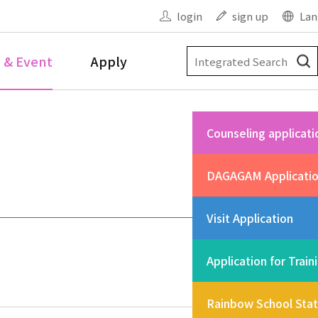
login
sign up
Lan
 & Event
Apply
Counseling applicati
DAGAGAM Applicati
Visit Application
Application for Train
Rainbow School Sta