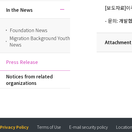
[보도자료]이
In the News
- 문의: 개발협
Foundation News
Migration Background Youth
Attachment
News
Press Release
Notices from related
organizations
Privacy Policy
Terms of Use
E-mail security policy
Locatio