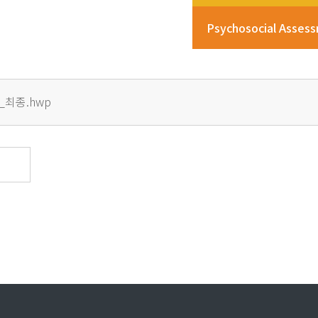
Psychosocial Asses
_최종.hwp