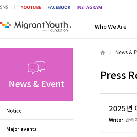
SNS
YOUTUBE
FACEBOOK
INSTAGRAM
Who We Are
News & E
Press R
News & Event
2025년
Notice
Writer
관리
Major events