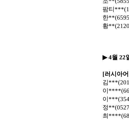
조
**(5855
팜티
***(
한
**(6595
황
**(2120
▶
4
월
22
[
러시아어
김
***(201
이
****(6
이
***(354
정
**(0527
최
****(6