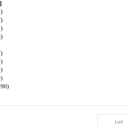
]
)
)
)
)
)
)
)
)
890)
List