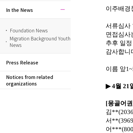
이주배경
In the News
서류심사 
Foundation News
면접심사
Migration Background Youth
추후 일정
News
감사합니
Press Release
이름 앞
1~
Notices from related
organizations
▶
4
월
21
[
몽골어권
김
**(2036
서
**(3969
어
***(800