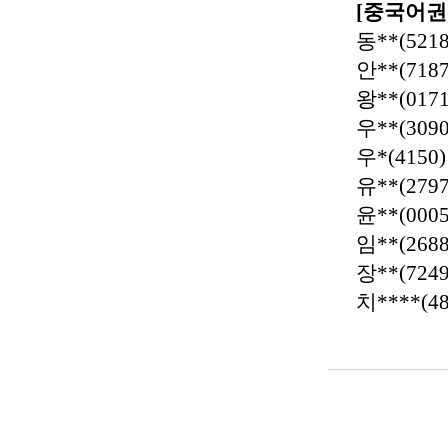
[
중국어권
동
**(5218
안
**(7187
왕
**(0171
우
**(3090
우
*(4150)
유
**(2797
윤
**(0005
임
**(2688
장
**(7249
치
****(4