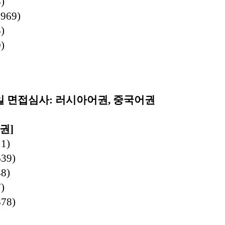
)
1969)
)
)
일 면접심사
:
러시아어권
,
중국어권
권
]
1)
639)
8)
)
878)