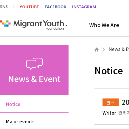
SNS
YOUTUBE
FACEBOOK
INSTAGRAM
Who We Are
News & E
Notice
News & Event
2
발표
Notice
Writer
관리
Major events