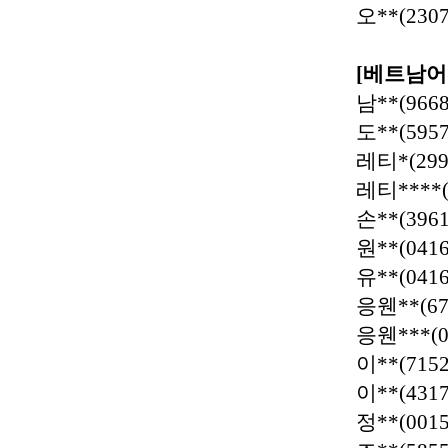
오
**(2307
[
베트남어
남
**(9668
도
**(5957
레티
*(299
레티
****
손
**(3961
원
**(0416
유
**(0416
응웬
**(67
응웬
***(
이
**(7152
이
**(4317
정
**(0015