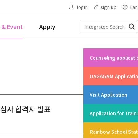
login
sign up
Lan
 & Event
Apply
Counseling applicati
DAGAGAM Applicati
Visit Application
서류심사 합격자 발표
Application for Train
Rainbow School Sta